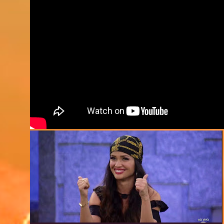
#JULIETTE
#REDEBBB
BBB22
BIG BROTHER
PORTUGAL
REALITY SHOW
TIAGO LIEFERT
+