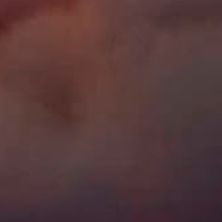
1
21 janeiro - 28 janeiro
1
2 julho - 9 julho
1
18 junho - 25 junho
1
2 abril - 9 abril
1
26 fevereiro - 5 março
2
22 janeiro - 29 janeiro
2
15 janeiro - 22 janeiro
1
20 novembro - 27 novembro
1
19 julho - 26 julho
2
15 março - 22 março
1
22 fevereiro - 1 março
1
21 setembro - 28 setembro
1
12 janeiro - 19 janeiro