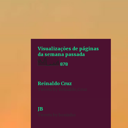
Visualizações de páginas
da semana passada
8
7
8
Reinaldo Cruz
Tweets by Reinaldo_Cruz
JB
Tweets by boninho