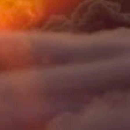
1
31 janeiro - 7 fevereiro
2
24 janeiro - 31 janeiro
1
27 dezembro - 3 janeiro
1
25 outubro - 1 novembro
1
11 outubro - 18 outubro
1
23 agosto - 30 agosto
1
26 abril - 3 maio
1
16 fevereiro - 23 fevereiro
1
9 fevereiro - 16 fevereiro
1
19 janeiro - 26 janeiro
1
28 julho - 4 agosto
3
6 janeiro - 13 janeiro