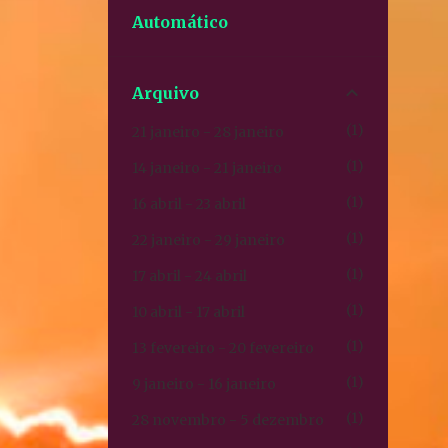
Automático
Arquivo
1
21 janeiro - 28 janeiro
1
14 janeiro - 21 janeiro
1
16 abril - 23 abril
1
22 janeiro - 29 janeiro
1
17 abril - 24 abril
1
10 abril - 17 abril
1
13 fevereiro - 20 fevereiro
1
9 janeiro - 16 janeiro
1
28 novembro - 5 dezembro