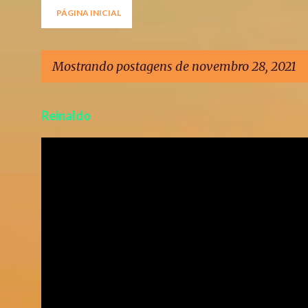
PÁGINA INICIAL
Mostrando postagens de novembro 28, 2021
P
Reinaldo
o
s
t
a
g
e
n
s