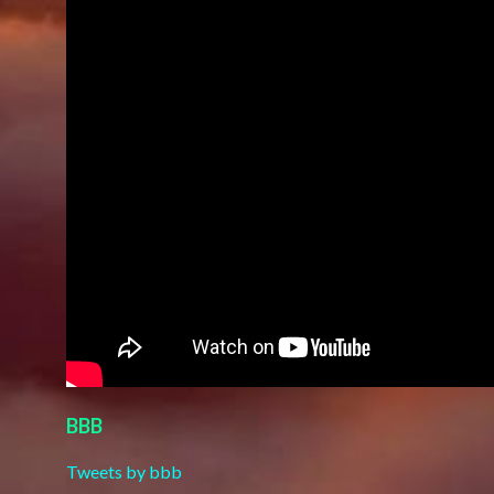
BBB
Tweets by bbb