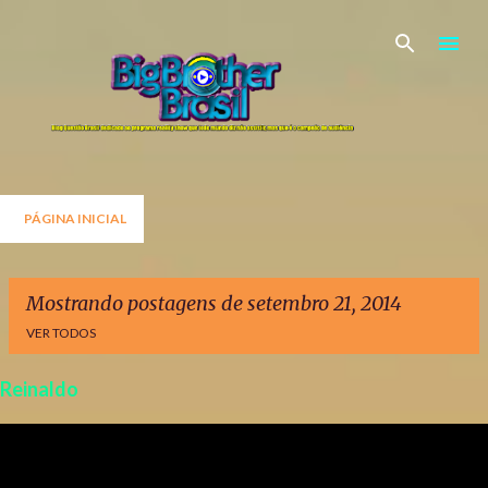
Pular para o conteúdo principal
PÁGINA INICIAL
Mostrando postagens de setembro 21, 2014
VER TODOS
Reinaldo
P
o
s