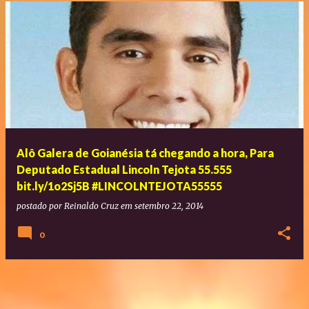
Alô Galera de Goianésia tá chegando a hora, Para
Deputado Estadual Lincoln Tejota 55.555
bit.ly/1o2Sj5B #LINCOLNTEJOTA55555
postado por
Reinaldo Cruz
em
setembro 22, 2014
0