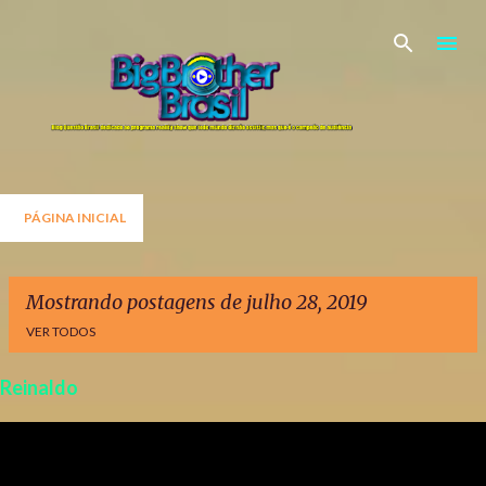
Pular para o conteúdo principal
PÁGINA INICIAL
Mostrando postagens de julho 28, 2019
VER TODOS
Reinaldo
P
o
s