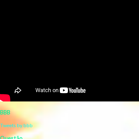
BBB
Tweets by bbb
Questão