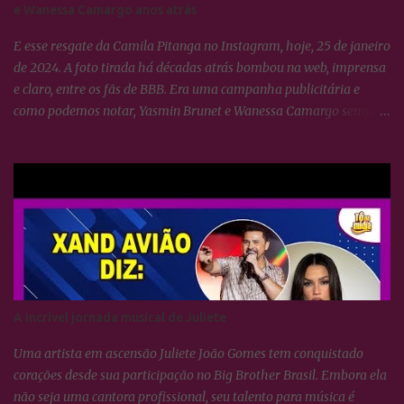
e Wanessa Camargo anos atrás
E esse resgate da Camila Pitanga no Instagram, hoje, 25 de janeiro
de 2024. A foto tirada há décadas atrás bombou na web, imprensa
e claro, entre os fãs de BBB. Era uma campanha publicitária e
como podemos notar, Yasmin Brunet e Wanessa Camargo sempre
se deram muito bem. BBB24: Camila Pitanga resgata foto ao lado
de Yasmin Brunet e Wanessa Camargo
A incrível jornada musical de Juliete
Uma artista em ascensão Juliete João Gomes tem conquistado
corações desde sua participação no Big Brother Brasil. Embora ela
não seja uma cantora profissional, seu talento para música é