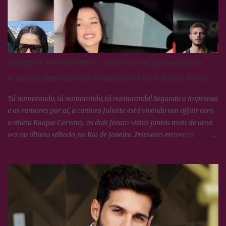
Juliette tá "NAMORANDO" - Desde que foi apresentada ao
Brasil pelo BBB ela não tinha um gatinho para chamar de seu
Tá namorando, tá namorando, tá namorando! Segundo a imprensa
e os rumores por aí, a cantora Juliette está vivendo um affair com
o atleta Kaique Cerveny. os dois foram vistos juntos mais de uma
vez no último sábado, no Rio de Janeiro. Primeiro estiveram
juntinhos no amiversário de Ana Clara e depois no show de Chico
César e geraldo Azevedo, no Circo Voador. Só para apresentar o
boy, Kaique Cerveny tem 24 anos, mora em Brasília e já foi
campeão brasileiro de crossfit em 2019. O candango está no Rio
para curtir o fim de semana ao lado da amada. Juliette não se
pronunciou, mas os dois estão num passeio de barco pela Baía de
Guanabara na companhia de amigos, e numa postagem de Juliette