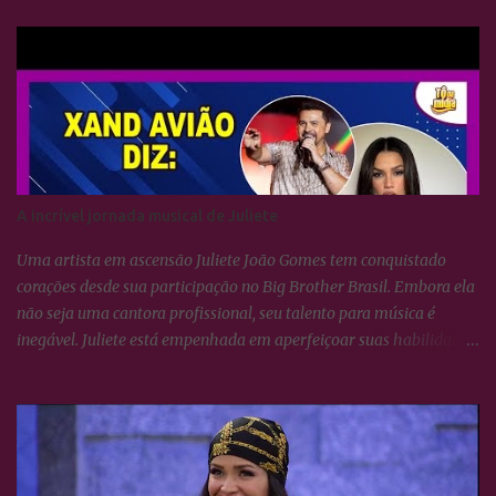
de Yasmin Brunet e Wanessa Camargo
A incrível jornada musical de Juliete
Uma artista em ascensão Juliete João Gomes tem conquistado
corações desde sua participação no Big Brother Brasil. Embora ela
não seja uma cantora profissional, seu talento para música é
inegável. Juliete está empenhada em aperfeiçoar suas habilidades
vocais e vem surpreendendo a todos com seu crescimento artístico.
Uma voz afinada e poderosa Juliete sempre foi afinada, mas
cantar não se resume apenas a isso. É necessário conhecer técnicas
de respiração e saber utilizá-las para potencializar a voz. Essas
habilidades estão sendo lapidadas com o tempo, e ela tem se