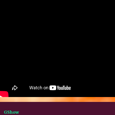
GShow