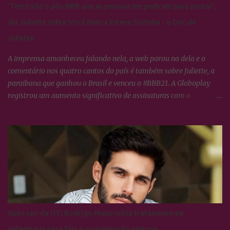
'Tem todo o pós-BBB que as pessoas me pediram para postar',
diz Juliette sobre Você Nunca Esteve Sozinha - o Doc de
Juliette
A imprensa amanheceu falando nela, a web parou na dela e o
comentário nos quatro cantos do país é também sobre Juliette, a
paraibana que ganhou o Brasil e venceu o #BBB21. A Globoplay
registrou um aumento significativo de assinaturas com a
expectativa do lançamento de VOCÊ NUNCA ESTEVE SOZINHA -
O doc de Juliette, os fãs da ex-BBB constituem o maior fandom de
torcida nas redes sociais o que propícia um engajamento em torno
da campeã extraordinário, tudo o que ela faz no dia à dia, os
Cactos tratam logo transformar em hastags para mobilizar as
redes sociais dela e de todos que neste semestre respiram Juliette.
Artistas em geral, jogadores de futebol e diretores de marketing de
empresas e agências de publicidade estão fascinados com o
alcance que os Cactos dão a Paraibana e tentam de alguma forma
Após sair da UTI Rodrigo Mussi inicia tratamento na
explicar o porquê ela se tornou um fenômeno que consegue ter
enfermaria para fala e coordenação motora