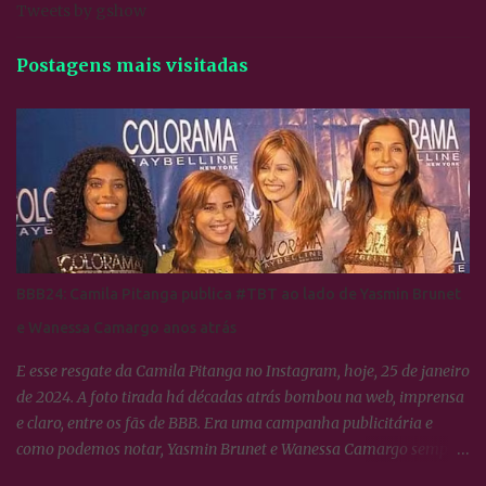
Tweets by gshow
Postagens mais visitadas
BBB24: Camila Pitanga publica #TBT ao lado de Yasmin Brunet
e Wanessa Camargo anos atrás
E esse resgate da Camila Pitanga no Instagram, hoje, 25 de janeiro
de 2024. A foto tirada há décadas atrás bombou na web, imprensa
e claro, entre os fãs de BBB. Era uma campanha publicitária e
como podemos notar, Yasmin Brunet e Wanessa Camargo sempre
se deram muito bem. BBB24: Camila Pitanga resgata foto ao lado