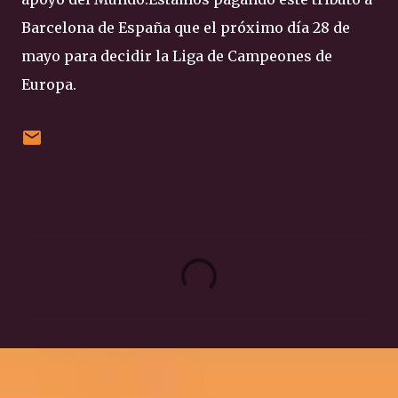
Barcelona de España que el próximo día 28 de
mayo para decidir la Liga de Campeones de
Europa.
C
o
m
e
n
t