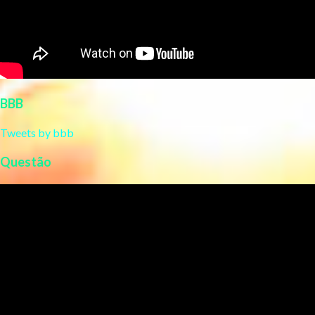
BBB
Tweets by bbb
Questão