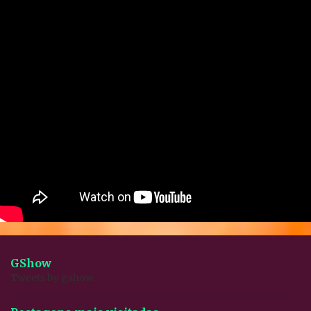
GShow
Tweets by gshow