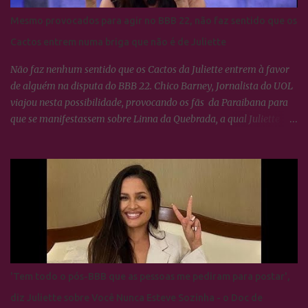
Mesmo provocados para agir no BBB 22, não faz sentido que os
Cactos entrem numa briga que não é de Juliette
Não faz nenhum sentido que os Cactos da Juliette entrem à favor
de alguém na disputa do BBB 22. Chico Barney, Jornalista do UOL
viajou nesta possibilidade, provocando os fãs da Paraibana para
que se manifestassem sobre Linna da Quebrada, a qual Juliette
tinha dito que seria lindo ver ela campeã da edição... Os Cactos não
esquecem uma maldade cometida contra Juliette e a resposta foi
imediata, ou seja, nada fizeram por nenhum participante até
agora.
'Tem todo o pós-BBB que as pessoas me pediram para postar',
diz Juliette sobre Você Nunca Esteve Sozinha - o Doc de