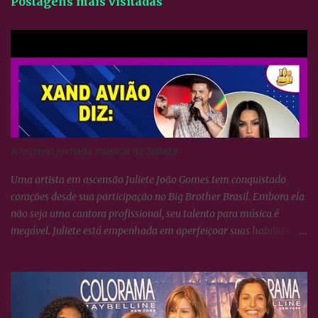
Postagens mais visitadas
A incrível jornada musical de Juliete
Uma artista em ascensão Juliete João Gomes tem conquistado
corações desde sua participação no Big Brother Brasil. Embora ela
não seja uma cantora profissional, seu talento para música é
inegável. Juliete está empenhada em aperfeiçoar suas habilidades
vocais e vem surpreendendo a todos com seu crescimento artístico.
Uma voz afinada e poderosa Juliete sempre foi afinada, mas
cantar não se resume apenas a isso. É necessário conhecer técnicas
de respiração e saber utilizá-las para potencializar a voz. Essas
habilidades estão sendo lapidadas com o tempo, e ela tem se