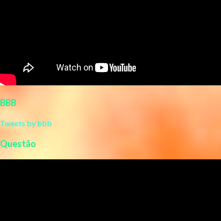
BBB
Tweets by bbb
Questão