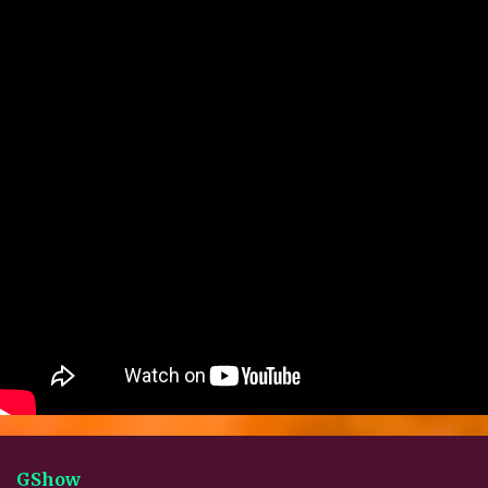
GShow