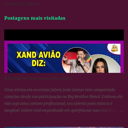
Tweets by gshow
Postagens mais visitadas
A incrível jornada musical de Juliete
Uma artista em ascensão Juliete João Gomes tem conquistado
corações desde sua participação no Big Brother Brasil. Embora ela
não seja uma cantora profissional, seu talento para música é
inegável. Juliete está empenhada em aperfeiçoar suas habilidades
vocais e vem surpreendendo a todos com seu crescimento artístico.
Uma voz afinada e poderosa Juliete sempre foi afinada, mas