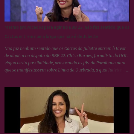
Mesmo provocados para agir no BBB 22, não faz sentido que os
Cactos entrem numa briga que não é de Juliette
Não faz nenhum sentido que os Cactos da Juliette entrem à favor
de alguém na disputa do BBB 22. Chico Barney, Jornalista do UOL
viajou nesta possibilidade, provocando os fãs da Paraibana para
que se manifestassem sobre Linna da Quebrada, a qual Juliette
tinha dito que seria lindo ver ela campeã da edição... Os Cactos não
esquecem uma maldade cometida contra Juliette e a resposta foi
imediata, ou seja, nada fizeram por nenhum participante até
agora.