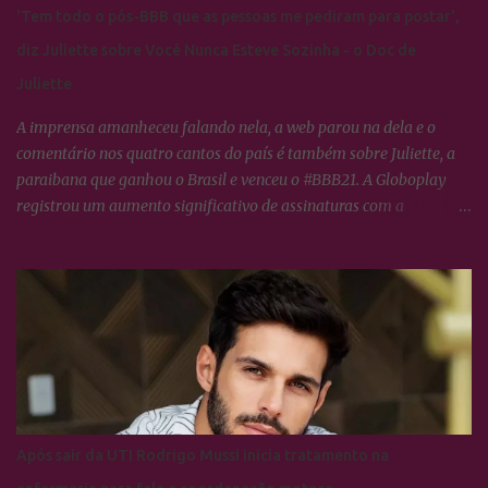
'Tem todo o pós-BBB que as pessoas me pediram para postar',
diz Juliette sobre Você Nunca Esteve Sozinha - o Doc de
Juliette
A imprensa amanheceu falando nela, a web parou na dela e o
comentário nos quatro cantos do país é também sobre Juliette, a
paraibana que ganhou o Brasil e venceu o #BBB21. A Globoplay
registrou um aumento significativo de assinaturas com a
expectativa do lançamento de VOCÊ NUNCA ESTEVE SOZINHA -
O doc de Juliette, os fãs da ex-BBB constituem o maior fandom de
torcida nas redes sociais o que propícia um engajamento em torno
da campeã extraordinário, tudo o que ela faz no dia à dia, os
Cactos tratam logo transformar em hastags para mobilizar as
redes sociais dela e de todos que neste semestre respiram Juliette.
Artistas em geral, jogadores de futebol e diretores de marketing de
empresas e agências de publicidade estão fascinados com o
alcance que os Cactos dão a Paraibana e tentam de alguma forma
Após sair da UTI Rodrigo Mussi inicia tratamento na
explicar o porquê ela se tornou um fenômeno que consegue ter