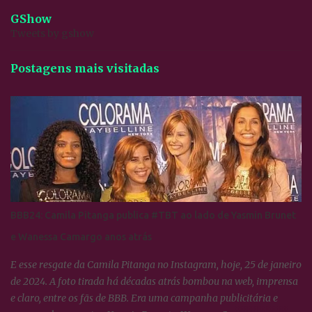
GShow
Tweets by gshow
Postagens mais visitadas
BBB24: Camila Pitanga publica #TBT ao lado de Yasmin Brunet
e Wanessa Camargo anos atrás
E esse resgate da Camila Pitanga no Instagram, hoje, 25 de janeiro
de 2024. A foto tirada há décadas atrás bombou na web, imprensa
e claro, entre os fãs de BBB. Era uma campanha publicitária e