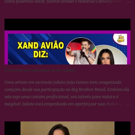
como podemos notar, Yasmin Brunet e Wanessa Camargo sempre
se deram muito bem. BBB24: Camila Pitanga resgata foto ao lado
de Yasmin Brunet e Wanessa Camargo
A incrível jornada musical de Juliete
Uma artista em ascensão Juliete João Gomes tem conquistado
corações desde sua participação no Big Brother Brasil. Embora ela
não seja uma cantora profissional, seu talento para música é
inegável. Juliete está empenhada em aperfeiçoar suas habilidades
vocais e vem surpreendendo a todos com seu crescimento artístico.
Uma voz afinada e poderosa Juliete sempre foi afinada, mas
cantar não se resume apenas a isso. É necessário conhecer técnicas
de respiração e saber utilizá-las para potencializar a voz. Essas