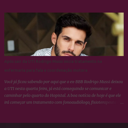
poderia estar a caminho de Lisboa para participar na nova edição
do programa em 2022. Apesar do convite da diretora portuguesa,
a campeã do BBB21 e fenômeno nas redes sociais acabou por
recusar. Esta informação foi confirmada pela própria Juliette no
Space do Twitter. A Pitica Paraibana já é adorada na Terrinha,
conta com fã clube e tudo por lá, mas infelizmente para os
patrícios a Rainha dos Cactos não vai atravessar o Oceano
Atlântico neste momento e continuará cumprindo seus
compromissos profissionais e desfrutando a fama por aqui.
Após sair da UTI Rodrigo Mussi inicia tratamento na
enfermaria para fala e coordenação motora
Você já ficou sabendo por aqui que o ex-BBB Rodrigo Mussi deixou
a UTI nesta quarta feira, já está conseguindo se comunicar e
caminhar pelo quarto do Hopistal. A boa notícia de hoje é que ele
irá começar um tratamento com fonoaudiólogo, fisioterapeuta e
realizar exercícios neurológicos para ajudar na recuperação.
Rodrigo está internado há 21 dias após sofrer um acidente de
trânsito em São Paulo. O ex-BBB continuará internado no Hospital