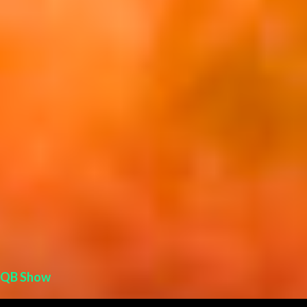
i
o
s
QB Show