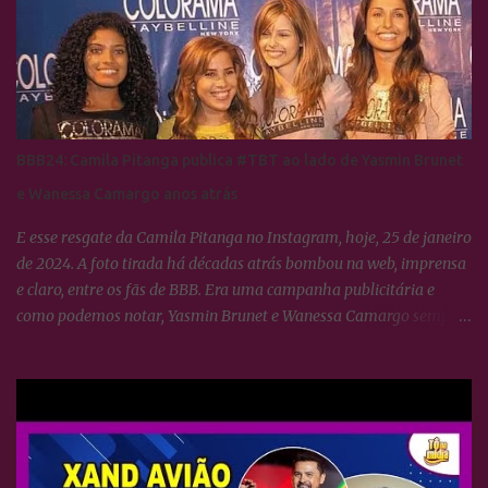
BBB24: Camila Pitanga publica #TBT ao lado de Yasmin Brunet
e Wanessa Camargo anos atrás
E esse resgate da Camila Pitanga no Instagram, hoje, 25 de janeiro
de 2024. A foto tirada há décadas atrás bombou na web, imprensa
e claro, entre os fãs de BBB. Era uma campanha publicitária e
como podemos notar, Yasmin Brunet e Wanessa Camargo sempre
se deram muito bem. BBB24: Camila Pitanga resgata foto ao lado
de Yasmin Brunet e Wanessa Camargo