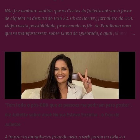
musical e sua conexão com a canção....
Não faz nenhum sentido que os Cactos da Juliette entrem à favor
de alguém na disputa do BBB 22. Chico Barney, Jornalista do UOL
viajou nesta possibilidade, provocando os fãs da Paraibana para
que se manifestassem sobre Linna da Quebrada, a qual Juliette
tinha dito que seria lindo ver ela campeã da edição... Os Cactos não
esquecem uma maldade cometida contra Juliette e a resposta foi
imediata, ou seja, nada fizeram por nenhum participante até
agora.
'Tem todo o pós-BBB que as pessoas me pediram para postar',
diz Juliette sobre Você Nunca Esteve Sozinha - o Doc de
Juliette
A imprensa amanheceu falando nela, a web parou na dela e o