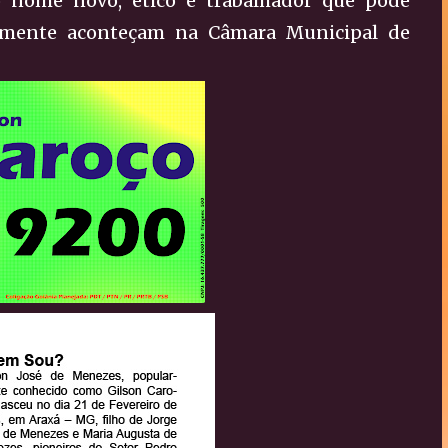
 nome novo, ético e trabalhador que pode
lmente aconteçam na Câmara Municipal de