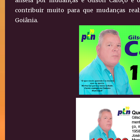
anseia por mudanças e Gilson Caroço é o
contribuir muito para que mudanças rea
Goiânia.