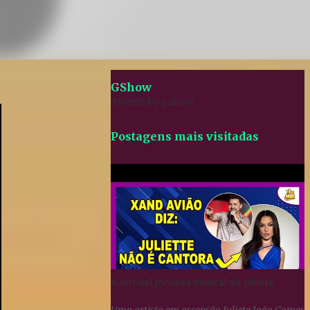
GShow
Tweets by gshow
Postagens mais visitadas
A incrível jornada musical de Juliete