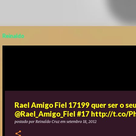
Reinaldo
Rael Amigo Fiel 17199 quer ser o s
@Rael_Amigo_Fiel #17 http://t.co/
postado por
Reinaldo Cruz
em
setembro 18, 2012