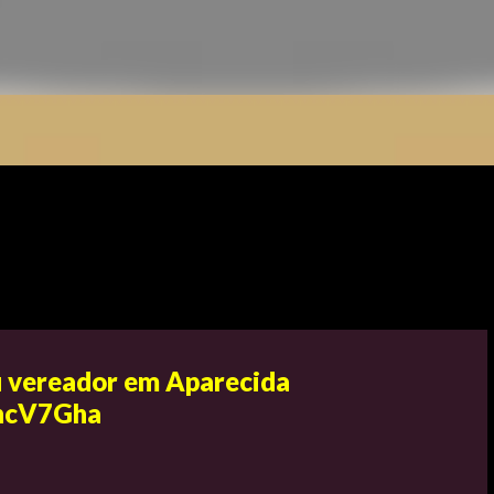
eu vereador em Aparecida
PhcV7Gha