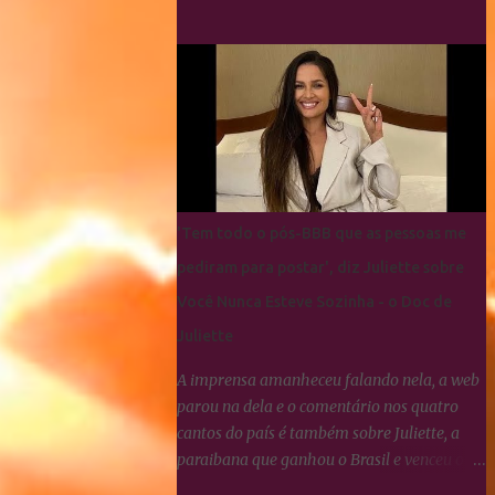
fãs da Paraibana para que se
manifestassem sobre Linna da Quebrada, a
qual Juliette tinha dito que seria lindo ver
ela campeã da edição... Os Cactos não
esquecem uma maldade cometida contra
Juliette e a resposta foi imediata, ou seja,
nada fizeram por nenhum participante até
agora.
'Tem todo o pós-BBB que as pessoas me
pediram para postar', diz Juliette sobre
Você Nunca Esteve Sozinha - o Doc de
Juliette
A imprensa amanheceu falando nela, a web
parou na dela e o comentário nos quatro
cantos do país é também sobre Juliette, a
paraibana que ganhou o Brasil e venceu o
#BBB21. A Globoplay registrou um aumento