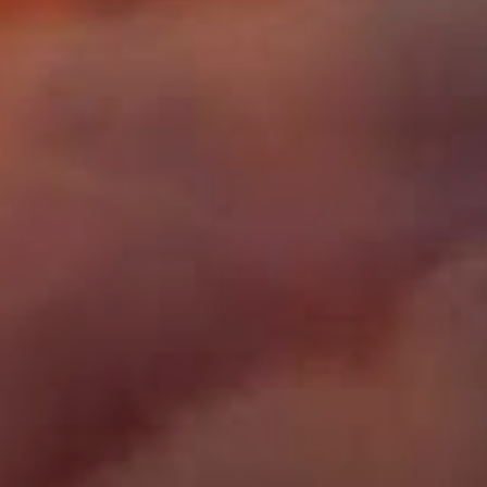
desd...
nas redes sociais acabou por recusar. Esta
informação foi confirmada pela própria
Juliette no Space do Twitter. A Pitica
Paraibana já é adorada na Terrinha, conta
com fã clube e tudo por lá, mas infelizmente
para os patrícios a Rainha dos Cactos não
vai atravessar o Oceano Atlântico neste
momento e continuará cumprindo seus
compromissos profissionais e desfrutando a
fama por aqui.