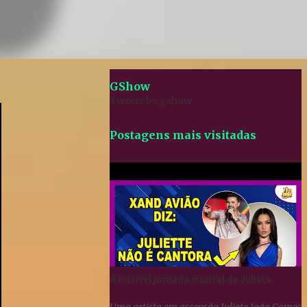
GShow
Tweets by gshow
Postagens mais visitadas
A incrível jornada musical de Juliete