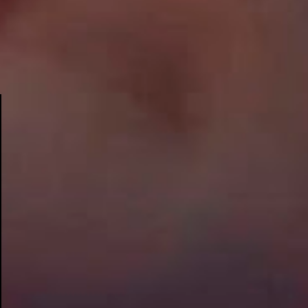
sofrer um acidente de trânsito em São Paulo.
O ex-BBB continuará internado no Hospital
das Clínicas (HC) da Universidade de São
Paulo (USP), na enfermaria, ainda sem
previsão de alta. Sua dieta é leve atualmente
- inclui carne moída e purê de
mandioquinha, entre outros - e ele só
tomará medicação para dor quando sentir
algum desconforto. As orações e boas
energias do Brasil inteiro são uma força
extra para Rodrigo que chegou em estado
gravíssimo ao HC, após ter tido uma parada
cardiorrespiratória no local do acidente,
passou por uma cirurgia na cabeça e na
perna direita e, desde então, está em
observação. Viih Tube que acompanha tudo
desd...