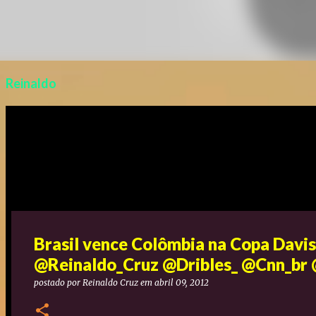
Reinaldo
Brasil vence Colômbia na Copa Davi
@Reinaldo_Cruz @Dribles_ @Cnn_br
postado por
Reinaldo Cruz
em
abril 09, 2012