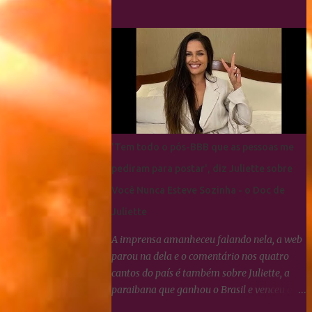
fãs da Paraibana para que se
manifestassem sobre Linna da Quebrada, a
qual Juliette tinha dito que seria lindo ver
ela campeã da edição... Os Cactos não
esquecem uma maldade cometida contra
Juliette e a resposta foi imediata, ou seja,
nada fizeram por nenhum participante até
agora.
'Tem todo o pós-BBB que as pessoas me
pediram para postar', diz Juliette sobre
Você Nunca Esteve Sozinha - o Doc de
Juliette
A imprensa amanheceu falando nela, a web
parou na dela e o comentário nos quatro
cantos do país é também sobre Juliette, a
paraibana que ganhou o Brasil e venceu o
#BBB21. A Globoplay registrou um aumento