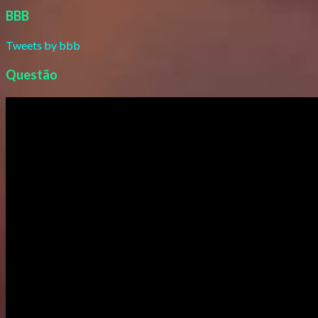
BBB
Tweets by bbb
Questão