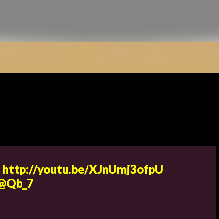
s http://youtu.be/XJnUmj3ofpU
 @Qb_7