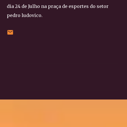
dia 24 de Julho na praça de esportes do setor
pedro ludovico.
C
o
m
e
n
t
á