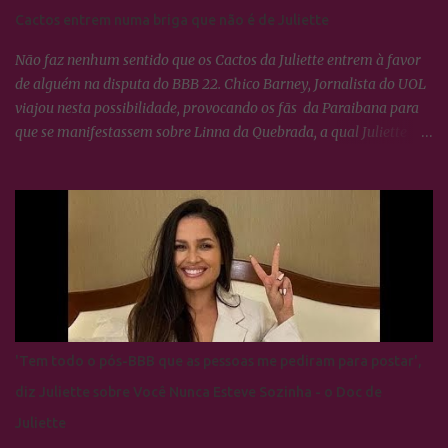
Cactos entrem numa briga que não é de Juliette
Não faz nenhum sentido que os Cactos da Juliette entrem à favor
de alguém na disputa do BBB 22. Chico Barney, Jornalista do UOL
viajou nesta possibilidade, provocando os fãs da Paraibana para
que se manifestassem sobre Linna da Quebrada, a qual Juliette
tinha dito que seria lindo ver ela campeã da edição... Os Cactos não
esquecem uma maldade cometida contra Juliette e a resposta foi
imediata, ou seja, nada fizeram por nenhum participante até
agora.
'Tem todo o pós-BBB que as pessoas me pediram para postar',
diz Juliette sobre Você Nunca Esteve Sozinha - o Doc de
Juliette