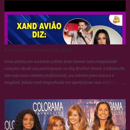
A incrível jornada musical de Juliete
Uma artista em ascensão Juliete João Gomes tem conquistado
corações desde sua participação no Big Brother Brasil. Embora ela
não seja uma cantora profissional, seu talento para música é
inegável. Juliete está empenhada em aperfeiçoar suas habilidades
vocais e vem surpreendendo a todos com seu crescimento artístico.
Uma voz afinada e poderosa Juliete sempre foi afinada, mas
cantar não se resume apenas a isso. É necessário conhecer técnicas
de respiração e saber utilizá-las para potencializar a voz. Essas
habilidades estão sendo lapidadas com o tempo, e ela tem se
dedicado aulas de canto para aprimorar seu desempenho vocal.