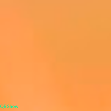
r
i
o
s
QB Show