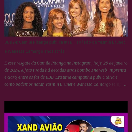
BBB24: Camila Pitanga publica #TBT ao lado de Yasmin Brunet
e Wanessa Camargo anos atrás
E esse resgate da Camila Pitanga no Instagram, hoje, 25 de janeiro
de 2024. A foto tirada há décadas atrás bombou na web, imprensa
e claro, entre os fãs de BBB. Era uma campanha publicitária e
como podemos notar, Yasmin Brunet e Wanessa Camargo sempre
se deram muito bem. BBB24: Camila Pitanga resgata foto ao lado
de Yasmin Brunet e Wanessa Camargo