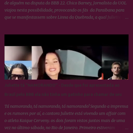
de alguém na disputa do BBB 22. Chico Barney, Jornalista do UOL
viajou nesta possibilidade, provocando os fãs da Paraibana para
que se manifestassem sobre Linna da Quebrada, a qual Juliette
tinha dito que seria lindo ver ela campeã da edição... Os Cactos não
esquecem uma maldade cometida contra Juliette e a resposta foi
imediata, ou seja, nada fizeram por nenhum participante até
agora.
Juliette tá "NAMORANDO" - Desde que foi apresentada ao
Brasil pelo BBB ela não tinha um gatinho para chamar de seu
Tá namorando, tá namorando, tá namorando! Segundo a imprensa
e os rumores por aí, a cantora Juliette está vivendo um affair com
o atleta Kaique Cerveny. os dois foram vistos juntos mais de uma
vez no último sábado, no Rio de Janeiro. Primeiro estiveram