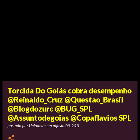
Torcida Do Goiás cobra desempenho
@Reinaldo_Cruz @Questao_Brasil
@Blogdozurc @BUG_SPL
@Assuntodegoias @Copaflavios SPL
postado por
Unknown
em
agosto 09, 2011