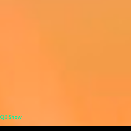
i
o
s
QB Show