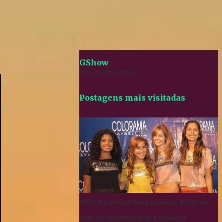
GShow
Tweets by gshow
Postagens mais visitadas
BBB24: Camila Pitanga publica #TBT ao
lado de Yasmin Brunet e Wanessa