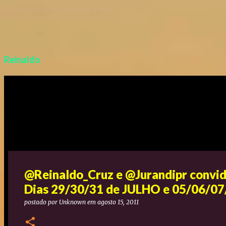
Reinaldo
@Reinaldo_Cruz e @Jurandipr convi
Dias 29/30/31 de JULHO e 05/06/
postado por
Unknown
em
agosto 15, 2011