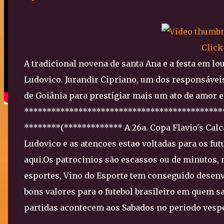
Click
A tradicional novena de santa Ana e a festa em l
Ludovico. Jurandir Cipriano, um dos responsáveis
de Goiânia para prestígiar mais um ato de amor e
********************************************
********(************* A 26a. Copa Flavio's Cal
Ludovico e as atencoes estao voltadas para os fut
aqui.Os patrocinios são escassos ou de minutos, 
esportes, Vino do Esporte tem conseguido desen
bons valores para o futebol brasileiro em quem s
partidas acontecem aos Sabados no periodo vesp