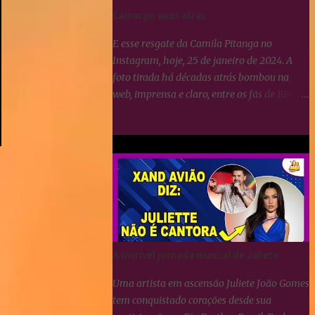
Camargo anos atrás
E esse resgate da Camila Pitanga no
Instagram, hoje, 25 de janeiro de 2024. A
foto tirada há décadas atrás bombou na
web, imprensa e claro, entre os fãs de BBB.
Era uma campanha publicitária e como
podemos notar, Yasmin Brunet e Wanessa
Camargo sempre se deram muito bem.
BBB24: Camila Pitanga resgata foto ao lado
de Yasmin Brunet e Wanessa Camargo
A incrível jornada musical de Juliete
Uma artista em ascensão Juliete João Gomes
tem conquistado corações desde sua