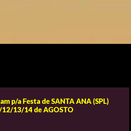
dam p/a Festa de SANTA ANA (SPL)
07/12/13/14 de AGOSTO