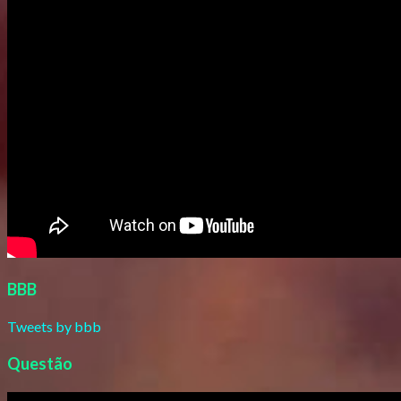
BBB
Tweets by bbb
Questão