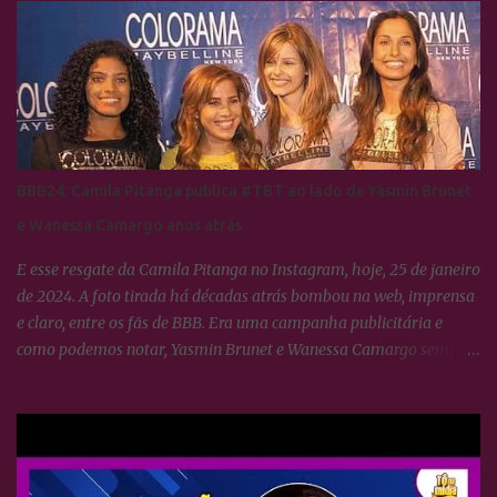
BBB24: Camila Pitanga publica #TBT ao lado de Yasmin Brunet
e Wanessa Camargo anos atrás
E esse resgate da Camila Pitanga no Instagram, hoje, 25 de janeiro
de 2024. A foto tirada há décadas atrás bombou na web, imprensa
e claro, entre os fãs de BBB. Era uma campanha publicitária e
como podemos notar, Yasmin Brunet e Wanessa Camargo sempre
se deram muito bem. BBB24: Camila Pitanga resgata foto ao lado
de Yasmin Brunet e Wanessa Camargo