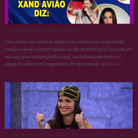
A incrível jornada musical de Juliete
Uma artista em ascensão Juliete João Gomes tem conquistado
corações desde sua participação no Big Brother Brasil. Embora ela
não seja uma cantora profissional, seu talento para música é
inegável. Juliete está empenhada em aperfeiçoar suas habilidades
vocais e vem surpreendendo a todos com seu crescimento artístico.
Uma voz afinada e poderosa Juliete sempre foi afinada, mas
cantar não se resume apenas a isso. É necessário conhecer técnicas
de respiração e saber utilizá-las para potencializar a voz. Essas
habilidades estão sendo lapidadas com o tempo, e ela tem se
dedicado aulas de canto para aprimorar seu desempenho vocal.
Uma parceria surpreendente Antes de se tornar famosa, Juliete era
fã do cantor João Gomes e costumava frequentar seus shows. Em
um desses eventos, ela teve a oportunidade de subir ao palco e
Mesmo provocados para agir no BBB 22, não faz sentido que os