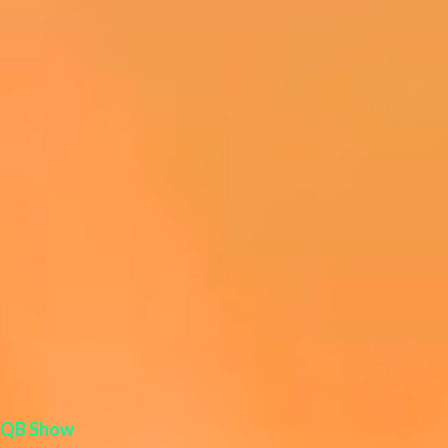
r
i
o
s
QB Show