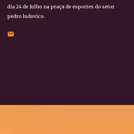
dia 24 de Julho na praça de esportes do setor
pedro ludovico.
C
o
m
e
n
t
á