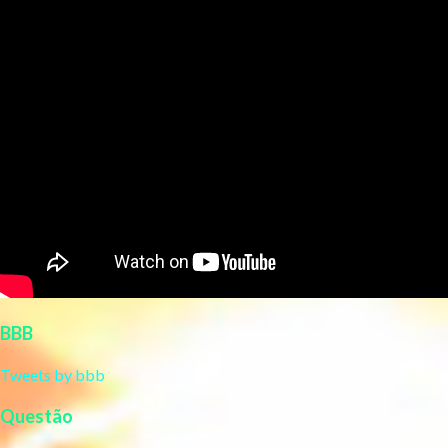
BBB
Tweets by bbb
Questão