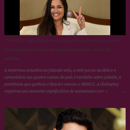
agora.
'Tem todo o pós-BBB que as pessoas me pediram para postar',
diz Juliette sobre Você Nunca Esteve Sozinha - o Doc de
Juliette
A imprensa amanheceu falando nela, a web parou na dela e o
comentário nos quatro cantos do país é também sobre Juliette, a
paraibana que ganhou o Brasil e venceu o #BBB21. A Globoplay
registrou um aumento significativo de assinaturas com a
expectativa do lançamento de VOCÊ NUNCA ESTEVE SOZINHA -
O doc de Juliette, os fãs da ex-BBB constituem o maior fandom de
torcida nas redes sociais o que propícia um engajamento em torno
da campeã extraordinário, tudo o que ela faz no dia à dia, os
Cactos tratam logo transformar em hastags para mobilizar as