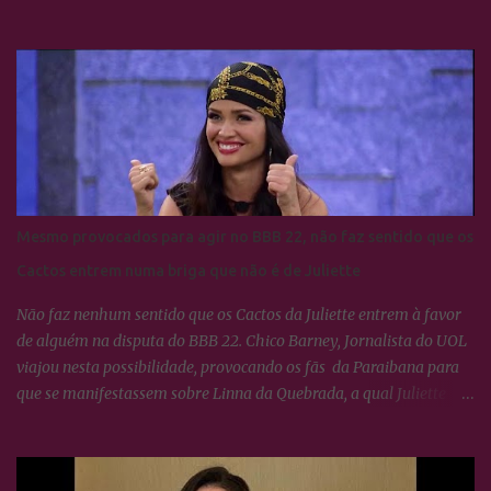
se deram muito bem. BBB24: Camila Pitanga resgata foto ao lado
de Yasmin Brunet e Wanessa Camargo
Mesmo provocados para agir no BBB 22, não faz sentido que os
Cactos entrem numa briga que não é de Juliette
Não faz nenhum sentido que os Cactos da Juliette entrem à favor
de alguém na disputa do BBB 22. Chico Barney, Jornalista do UOL
viajou nesta possibilidade, provocando os fãs da Paraibana para
que se manifestassem sobre Linna da Quebrada, a qual Juliette
tinha dito que seria lindo ver ela campeã da edição... Os Cactos não
esquecem uma maldade cometida contra Juliette e a resposta foi
imediata, ou seja, nada fizeram por nenhum participante até