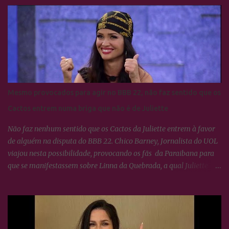
de Yasmin Brunet e Wanessa Camargo
Mesmo provocados para agir no BBB 22, não faz sentido que os
Cactos entrem numa briga que não é de Juliette
Não faz nenhum sentido que os Cactos da Juliette entrem à favor
de alguém na disputa do BBB 22. Chico Barney, Jornalista do UOL
viajou nesta possibilidade, provocando os fãs da Paraibana para
que se manifestassem sobre Linna da Quebrada, a qual Juliette
tinha dito que seria lindo ver ela campeã da edição... Os Cactos não
esquecem uma maldade cometida contra Juliette e a resposta foi
imediata, ou seja, nada fizeram por nenhum participante até
agora.