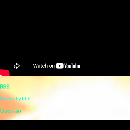
BBB
Tweets by bbb
Questão