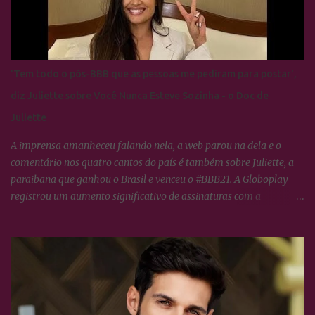
'Tem todo o pós-BBB que as pessoas me pediram para postar',
diz Juliette sobre Você Nunca Esteve Sozinha - o Doc de
Juliette
A imprensa amanheceu falando nela, a web parou na dela e o
comentário nos quatro cantos do país é também sobre Juliette, a
paraibana que ganhou o Brasil e venceu o #BBB21. A Globoplay
registrou um aumento significativo de assinaturas com a
expectativa do lançamento de VOCÊ NUNCA ESTEVE SOZINHA -
O doc de Juliette, os fãs da ex-BBB constituem o maior fandom de
torcida nas redes sociais o que propícia um engajamento em torno
da campeã extraordinário, tudo o que ela faz no dia à dia, os
Cactos tratam logo transformar em hastags para mobilizar as
redes sociais dela e de todos que neste semestre respiram Juliette.
Artistas em geral, jogadores de futebol e diretores de marketing de