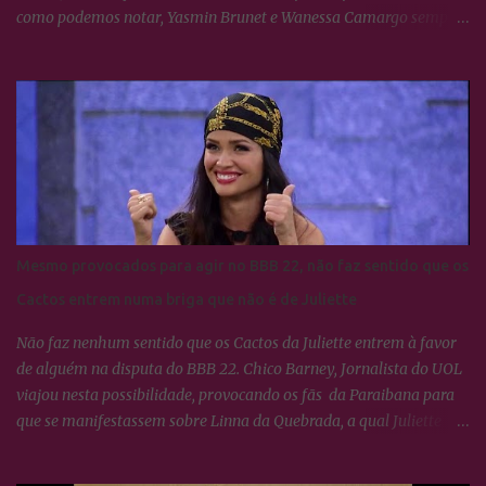
como podemos notar, Yasmin Brunet e Wanessa Camargo sempre
se deram muito bem. BBB24: Camila Pitanga resgata foto ao lado
de Yasmin Brunet e Wanessa Camargo
Mesmo provocados para agir no BBB 22, não faz sentido que os
Cactos entrem numa briga que não é de Juliette
Não faz nenhum sentido que os Cactos da Juliette entrem à favor
de alguém na disputa do BBB 22. Chico Barney, Jornalista do UOL
viajou nesta possibilidade, provocando os fãs da Paraibana para
que se manifestassem sobre Linna da Quebrada, a qual Juliette
tinha dito que seria lindo ver ela campeã da edição... Os Cactos não
esquecem uma maldade cometida contra Juliette e a resposta foi