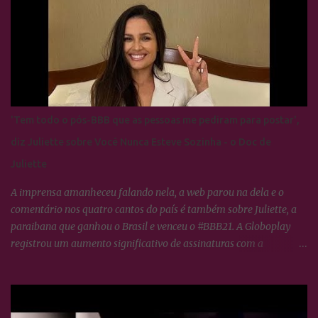
imediata, ou seja, nada fizeram por nenhum participante até
agora.
'Tem todo o pós-BBB que as pessoas me pediram para postar',
diz Juliette sobre Você Nunca Esteve Sozinha - o Doc de
Juliette
A imprensa amanheceu falando nela, a web parou na dela e o
comentário nos quatro cantos do país é também sobre Juliette, a
paraibana que ganhou o Brasil e venceu o #BBB21. A Globoplay
registrou um aumento significativo de assinaturas com a
expectativa do lançamento de VOCÊ NUNCA ESTEVE SOZINHA -
O doc de Juliette, os fãs da ex-BBB constituem o maior fandom de
torcida nas redes sociais o que propícia um engajamento em torno
da campeã extraordinário, tudo o que ela faz no dia à dia, os