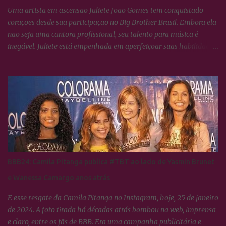
Uma artista em ascensão Juliete João Gomes tem conquistado
corações desde sua participação no Big Brother Brasil. Embora ela
não seja uma cantora profissional, seu talento para música é
inegável. Juliete está empenhada em aperfeiçoar suas habilidades
vocais e vem surpreendendo a todos com seu crescimento artístico.
Uma voz afinada e poderosa Juliete sempre foi afinada, mas
cantar não se resume apenas a isso. É necessário conhecer técnicas
de respiração e saber utilizá-las para potencializar a voz. Essas
habilidades estão sendo lapidadas com o tempo, e ela tem se
dedicado aulas de canto para aprimorar seu desempenho vocal.
Uma parceria surpreendente Antes de se tornar famosa, Juliete era
fã do cantor João Gomes e costumava frequentar seus shows. Em
um desses eventos, ela teve a oportunidade de subir ao palco e
BBB24: Camila Pitanga publica #TBT ao lado de Yasmin Brunet
cantar ao lado do seu ídolo. Juliete escolheu uma música do
e Wanessa Camargo anos atrás
próprio cantor para interpretar, demonstrando seu bom gosto
musical e sua conexão com a canção....
E esse resgate da Camila Pitanga no Instagram, hoje, 25 de janeiro
de 2024. A foto tirada há décadas atrás bombou na web, imprensa
e claro, entre os fãs de BBB. Era uma campanha publicitária e