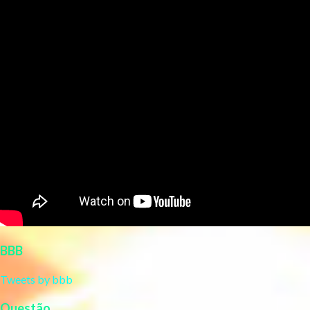
BBB
Tweets by bbb
Questão