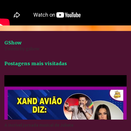
GShow
Tweets by gshow
Postagens mais visitadas
A incrível jornada musical de Juliete