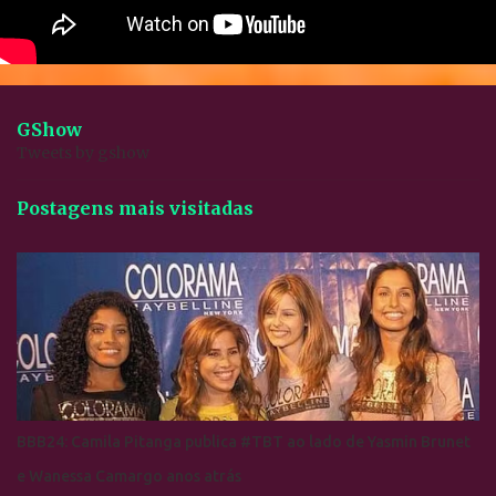
GShow
Tweets by gshow
Postagens mais visitadas
BBB24: Camila Pitanga publica #TBT ao lado de Yasmin Brunet
e Wanessa Camargo anos atrás