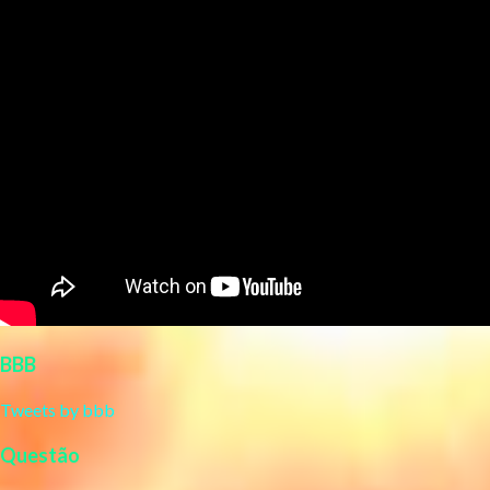
BBB
Tweets by bbb
Questão