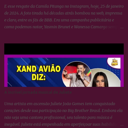
E esse resgate da Camila Pitanga no Instagram, hoje, 25 de janeiro
de 2024. A foto tirada há décadas atrás bombou na web, imprensa
e claro, entre os fãs de BBB. Era uma campanha publicitária e
como podemos notar, Yasmin Brunet e Wanessa Camargo sempre
se deram muito bem. BBB24: Camila Pitanga resgata foto ao lado
de Yasmin Brunet e Wanessa Camargo
A incrível jornada musical de Juliete
Uma artista em ascensão Juliete João Gomes tem conquistado
corações desde sua participação no Big Brother Brasil. Embora ela
não seja uma cantora profissional, seu talento para música é
inegável. Juliete está empenhada em aperfeiçoar suas habilidades