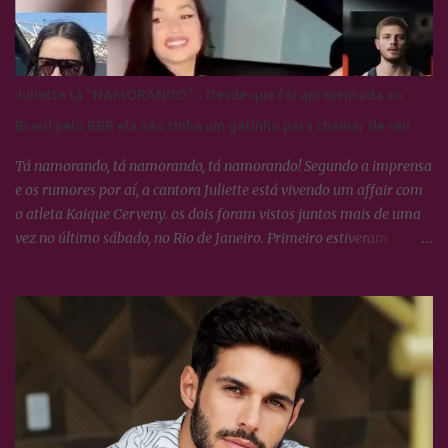
Juliette tá "NAMORANDO" - Desde que foi apresentada ao
Brasil pelo BBB ela não tinha um gatinho para chamar de seu
Tá namorando, tá namorando, tá namorando! Segundo a imprensa
e os rumores por aí, a cantora Juliette está vivendo um affair com
o atleta Kaique Cerveny. os dois foram vistos juntos mais de uma
vez no último sábado, no Rio de Janeiro. Primeiro estiveram
juntinhos no amiversário de Ana Clara e depois no show de Chico
César e geraldo Azevedo, no Circo Voador. Só para apresentar o
boy, Kaique Cerveny tem 24 anos, mora em Brasília e já foi
campeão brasileiro de crossfit em 2019. O candango está no Rio
para curtir o fim de semana ao lado da amada. Juliette não se
pronunciou, mas os dois estão num passeio de barco pela Baía de
Guanabara na companhia de amigos, e numa postagem de Juliette
no stories, dá para ver Kaique no reflexo dos óculos escuros dela.