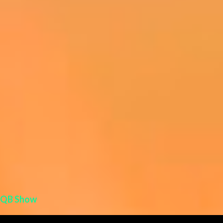
i
o
s
QB Show