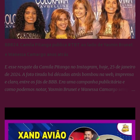
BBB24: Camila Pitanga publica #TBT ao lado de Yasmin Brunet
e Wanessa Camargo anos atrás
E esse resgate da Camila Pitanga no Instagram, hoje, 25 de janeiro
de 2024. A foto tirada há décadas atrás bombou na web, imprensa
e claro, entre os fãs de BBB. Era uma campanha publicitária e
como podemos notar, Yasmin Brunet e Wanessa Camargo sempre
se deram muito bem. BBB24: Camila Pitanga resgata foto ao lado
de Yasmin Brunet e Wanessa Camargo