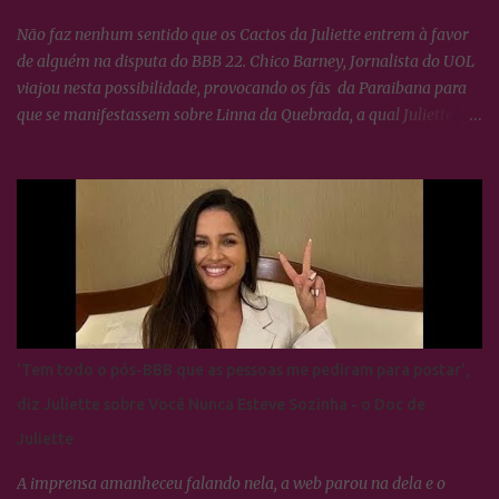
musical e sua conexão com a canção....
Não faz nenhum sentido que os Cactos da Juliette entrem à favor
de alguém na disputa do BBB 22. Chico Barney, Jornalista do UOL
viajou nesta possibilidade, provocando os fãs da Paraibana para
que se manifestassem sobre Linna da Quebrada, a qual Juliette
tinha dito que seria lindo ver ela campeã da edição... Os Cactos não
esquecem uma maldade cometida contra Juliette e a resposta foi
imediata, ou seja, nada fizeram por nenhum participante até
agora.
'Tem todo o pós-BBB que as pessoas me pediram para postar',
diz Juliette sobre Você Nunca Esteve Sozinha - o Doc de
Juliette
A imprensa amanheceu falando nela, a web parou na dela e o