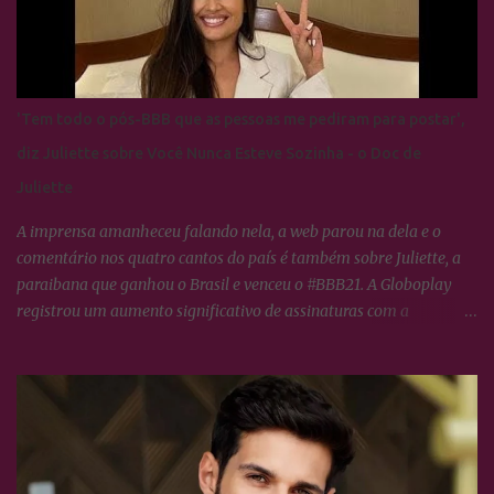
'Tem todo o pós-BBB que as pessoas me pediram para postar',
diz Juliette sobre Você Nunca Esteve Sozinha - o Doc de
Juliette
A imprensa amanheceu falando nela, a web parou na dela e o
comentário nos quatro cantos do país é também sobre Juliette, a
paraibana que ganhou o Brasil e venceu o #BBB21. A Globoplay
registrou um aumento significativo de assinaturas com a
expectativa do lançamento de VOCÊ NUNCA ESTEVE SOZINHA -
O doc de Juliette, os fãs da ex-BBB constituem o maior fandom de
torcida nas redes sociais o que propícia um engajamento em torno
da campeã extraordinário, tudo o que ela faz no dia à dia, os
Cactos tratam logo transformar em hastags para mobilizar as
redes sociais dela e de todos que neste semestre respiram Juliette.