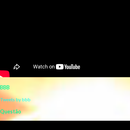
BBB
Tweets by bbb
Questão