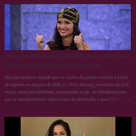
de Yasmin Brunet e Wanessa Camargo
Mesmo provocados para agir no BBB 22, não faz sentido que os
Cactos entrem numa briga que não é de Juliette
Não faz nenhum sentido que os Cactos da Juliette entrem à favor
de alguém na disputa do BBB 22. Chico Barney, Jornalista do UOL
viajou nesta possibilidade, provocando os fãs da Paraibana para
que se manifestassem sobre Linna da Quebrada, a qual Juliette
tinha dito que seria lindo ver ela campeã da edição... Os Cactos não
esquecem uma maldade cometida contra Juliette e a resposta foi
imediata, ou seja, nada fizeram por nenhum participante até
agora.