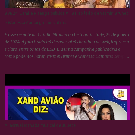
BBB24: Camila Pitanga publica #TBT ao lado de Yasmin Brunet
e Wanessa Camargo anos atrás
E esse resgate da Camila Pitanga no Instagram, hoje, 25 de janeiro
de 2024. A foto tirada há décadas atrás bombou na web, imprensa
e claro, entre os fãs de BBB. Era uma campanha publicitária e
como podemos notar, Yasmin Brunet e Wanessa Camargo sempre
se deram muito bem. BBB24: Camila Pitanga resgata foto ao lado
de Yasmin Brunet e Wanessa Camargo
A incrível jornada musical de Juliete