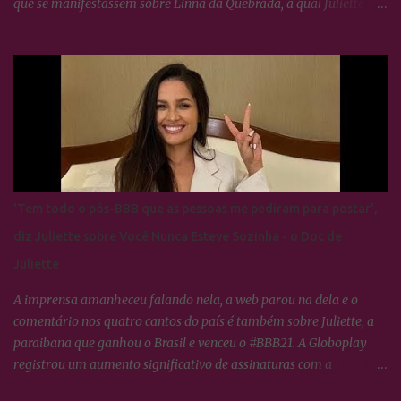
que se manifestassem sobre Linna da Quebrada, a qual Juliette
tinha dito que seria lindo ver ela campeã da edição... Os Cactos não
esquecem uma maldade cometida contra Juliette e a resposta foi
imediata, ou seja, nada fizeram por nenhum participante até
agora.
'Tem todo o pós-BBB que as pessoas me pediram para postar',
diz Juliette sobre Você Nunca Esteve Sozinha - o Doc de
Juliette
A imprensa amanheceu falando nela, a web parou na dela e o
comentário nos quatro cantos do país é também sobre Juliette, a
paraibana que ganhou o Brasil e venceu o #BBB21. A Globoplay
registrou um aumento significativo de assinaturas com a
expectativa do lançamento de VOCÊ NUNCA ESTEVE SOZINHA -