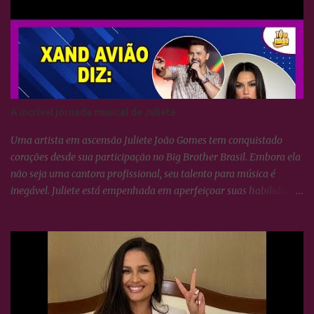
A incrível jornada musical de Juliete
Uma artista em ascensão Juliete João Gomes tem conquistado
corações desde sua participação no Big Brother Brasil. Embora ela
não seja uma cantora profissional, seu talento para música é
inegável. Juliete está empenhada em aperfeiçoar suas habilidades
vocais e vem surpreendendo a todos com seu crescimento artístico.
Uma voz afinada e poderosa Juliete sempre foi afinada, mas
cantar não se resume apenas a isso. É necessário conhecer técnicas
de respiração e saber utilizá-las para potencializar a voz. Essas
habilidades estão sendo lapidadas com o tempo, e ela tem se
dedicado aulas de canto para aprimorar seu desempenho vocal.
Uma parceria surpreendente Antes de se tornar famosa, Juliete era