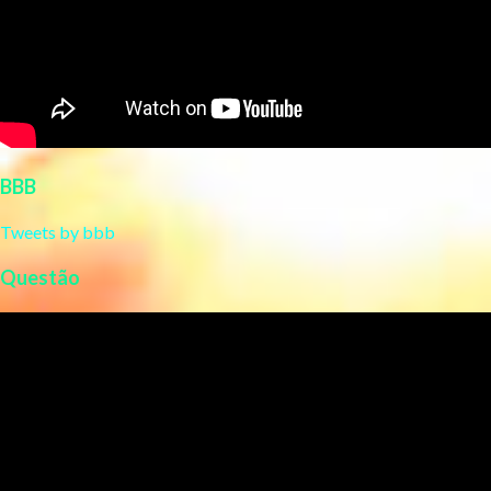
BBB
Tweets by bbb
Questão