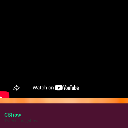
GShow
Tweets by gshow