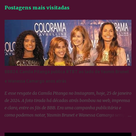
Postagens mais visitadas
BBB24: Camila Pitanga publica #TBT ao lado de Yasmin Brunet
e Wanessa Camargo anos atrás
E esse resgate da Camila Pitanga no Instagram, hoje, 25 de janeiro
de 2024. A foto tirada há décadas atrás bombou na web, imprensa
e claro, entre os fãs de BBB. Era uma campanha publicitária e
como podemos notar, Yasmin Brunet e Wanessa Camargo sempre
se deram muito bem. BBB24: Camila Pitanga resgata foto ao lado
de Yasmin Brunet e Wanessa Camargo