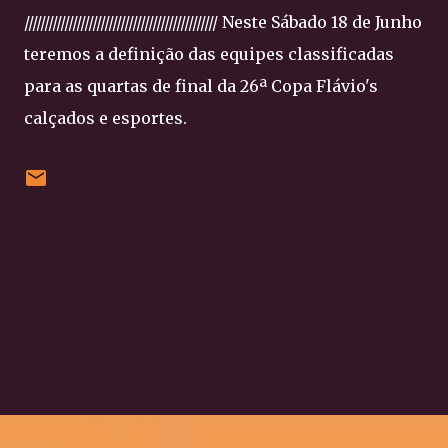
//////////////////////////////////////////////// Neste Sábado 18 de Junho
teremos a definição das equipes classificadas
para as quartas de final da 26ª Copa Flávio's
calçados e esportes.
C
o
m
e
n