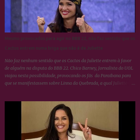
Mesmo provocados para agir no BBB 22, não faz sentido que os
Cactos entrem numa briga que não é de Juliette
Não faz nenhum sentido que os Cactos da Juliette entrem à favor
de alguém na disputa do BBB 22. Chico Barney, Jornalista do UOL
viajou nesta possibilidade, provocando os fãs da Paraibana para
que se manifestassem sobre Linna da Quebrada, a qual Juliette
tinha dito que seria lindo ver ela campeã da edição... Os Cactos não
esquecem uma maldade cometida contra Juliette e a resposta foi
imediata, ou seja, nada fizeram por nenhum participante até
agora.