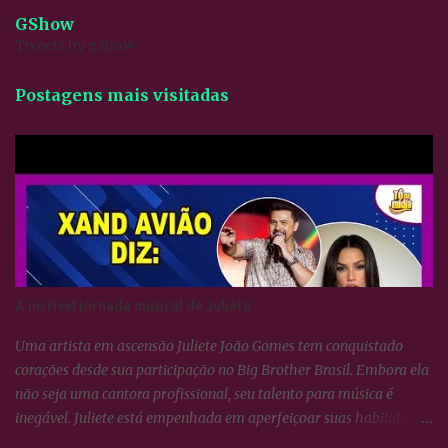
GShow
Tweets by gshow
Postagens mais visitadas
A incrível jornada musical de Juliete
Uma artista em ascensão Juliete João Gomes tem conquistado
corações desde sua participação no Big Brother Brasil. Embora ela
não seja uma cantora profissional, seu talento para música é
inegável. Juliete está empenhada em aperfeiçoar suas habilidades
vocais e vem surpreendendo a todos com seu crescimento artístico.