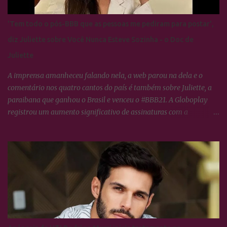
'Tem todo o pós-BBB que as pessoas me pediram para postar',
diz Juliette sobre Você Nunca Esteve Sozinha - o Doc de
Juliette
A imprensa amanheceu falando nela, a web parou na dela e o
comentário nos quatro cantos do país é também sobre Juliette, a
paraibana que ganhou o Brasil e venceu o #BBB21. A Globoplay
registrou um aumento significativo de assinaturas com a
expectativa do lançamento de VOCÊ NUNCA ESTEVE SOZINHA -
O doc de Juliette, os fãs da ex-BBB constituem o maior fandom de
torcida nas redes sociais o que propícia um engajamento em torno
da campeã extraordinário, tudo o que ela faz no dia à dia, os
Cactos tratam logo transformar em hastags para mobilizar as
redes sociais dela e de todos que neste semestre respiram Juliette.
Artistas em geral, jogadores de futebol e diretores de marketing de
empresas e agências de publicidade estão fascinados com o
alcance que os Cactos dão a Paraibana e tentam de alguma forma