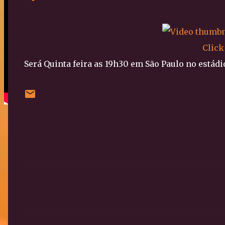
Click
Será Quinta feira as 19h30 em São Paulo no estádi
C
o
m
e