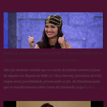
se deram muito bem. BBB24: Camila Pitanga resgata foto ao lado
de Yasmin Brunet e Wanessa Camargo
Mesmo provocados para agir no BBB 22, não faz sentido que os
Cactos entrem numa briga que não é de Juliette
Não faz nenhum sentido que os Cactos da Juliette entrem à favor
de alguém na disputa do BBB 22. Chico Barney, Jornalista do UOL
viajou nesta possibilidade, provocando os fãs da Paraibana para
que se manifestassem sobre Linna da Quebrada, a qual Juliette
tinha dito que seria lindo ver ela campeã da edição... Os Cactos não
esquecem uma maldade cometida contra Juliette e a resposta foi
imediata, ou seja, nada fizeram por nenhum participante até