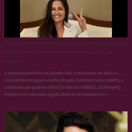
agora.
'Tem todo o pós-BBB que as pessoas me pediram para postar',
diz Juliette sobre Você Nunca Esteve Sozinha - o Doc de
Juliette
A imprensa amanheceu falando nela, a web parou na dela e o
comentário nos quatro cantos do país é também sobre Juliette, a
paraibana que ganhou o Brasil e venceu o #BBB21. A Globoplay
registrou um aumento significativo de assinaturas com a
expectativa do lançamento de VOCÊ NUNCA ESTEVE SOZINHA -
O doc de Juliette, os fãs da ex-BBB constituem o maior fandom de
torcida nas redes sociais o que propícia um engajamento em torno
da campeã extraordinário, tudo o que ela faz no dia à dia, os
Cactos tratam logo transformar em hastags para mobilizar as