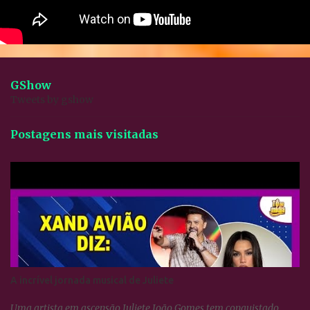
GShow
Tweets by gshow
Postagens mais visitadas
A incrível jornada musical de Juliete
Uma artista em ascensão Juliete João Gomes tem conquistado