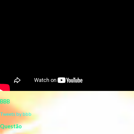
BBB
Tweets by bbb
Questão