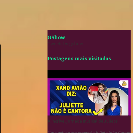
GShow
Tweets by gshow
Postagens mais visitadas
A incrível jornada musical de Juliete