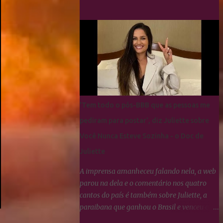
fãs da Paraibana para que se
manifestassem sobre Linna da Quebrada, a
qual Juliette tinha dito que seria lindo ver
ela campeã da edição... Os Cactos não
esquecem uma maldade cometida contra
Juliette e a resposta foi imediata, ou seja,
nada fizeram por nenhum participante até
agora.
'Tem todo o pós-BBB que as pessoas me
pediram para postar', diz Juliette sobre
Você Nunca Esteve Sozinha - o Doc de
Juliette
A imprensa amanheceu falando nela, a web
parou na dela e o comentário nos quatro
cantos do país é também sobre Juliette, a
paraibana que ganhou o Brasil e venceu o
#BBB21. A Globoplay registrou um aumento