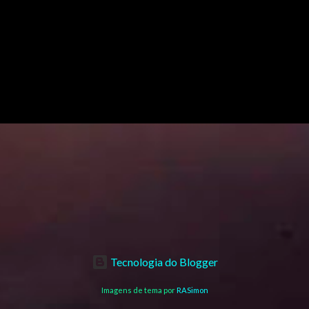
Tecnologia do Blogger
Imagens de tema por
RASimon