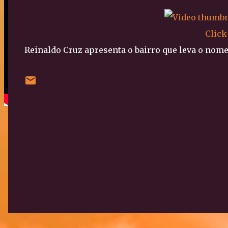
Click
Reinaldo Cruz apresenta o bairro que leva o nome
C
o
m
e
n