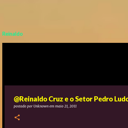
Reinaldo
@Reinaldo Cruz e o Setor Pedro Lud
postado por
Unknown
em
maio 21, 2011