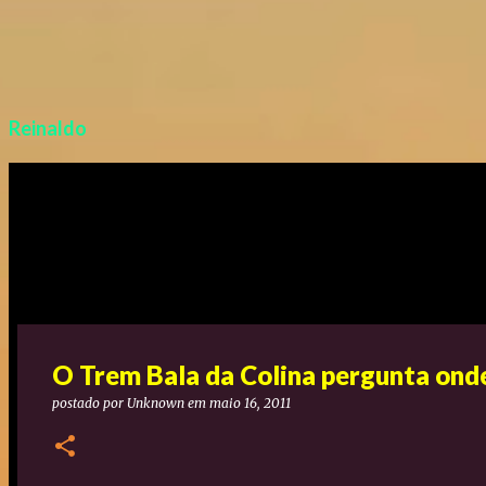
Reinaldo
O Trem Bala da Colina pergunta ond
postado por
Unknown
em
maio 16, 2011