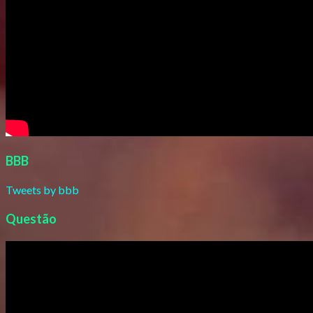
BBB
Tweets by bbb
Questão