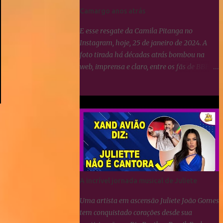
Camargo anos atrás
E esse resgate da Camila Pitanga no
Instagram, hoje, 25 de janeiro de 2024. A
foto tirada há décadas atrás bombou na
web, imprensa e claro, entre os fãs de BBB.
Era uma campanha publicitária e como
podemos notar, Yasmin Brunet e Wanessa
Camargo sempre se deram muito bem.
BBB24: Camila Pitanga resgata foto ao lado
de Yasmin Brunet e Wanessa Camargo
A incrível jornada musical de Juliete
Uma artista em ascensão Juliete João Gomes
tem conquistado corações desde sua