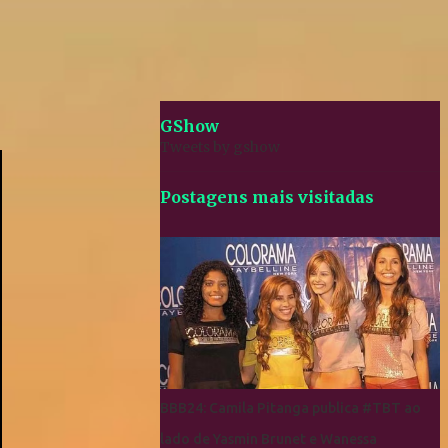
GShow
Tweets by gshow
Postagens mais visitadas
BBB24: Camila Pitanga publica #TBT ao
lado de Yasmin Brunet e Wanessa