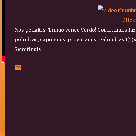
Click
Nos penaltis, Timao vence Verdo! Corinthians faz 
polmicas, expulsoes, provocaoes...Palmeiras 1(5
Semifinais
C
o
m