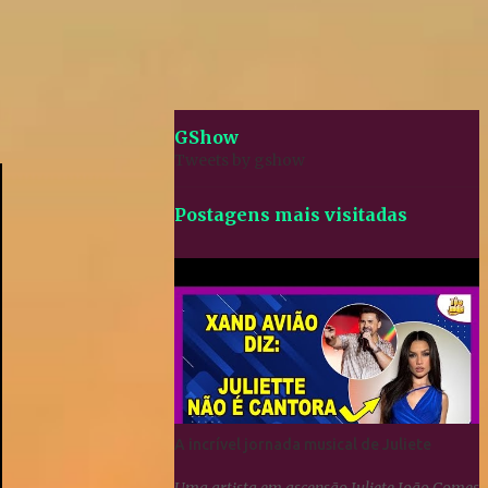
GShow
Tweets by gshow
Postagens mais visitadas
A incrível jornada musical de Juliete