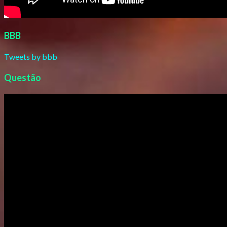
BBB
Tweets by bbb
Questão