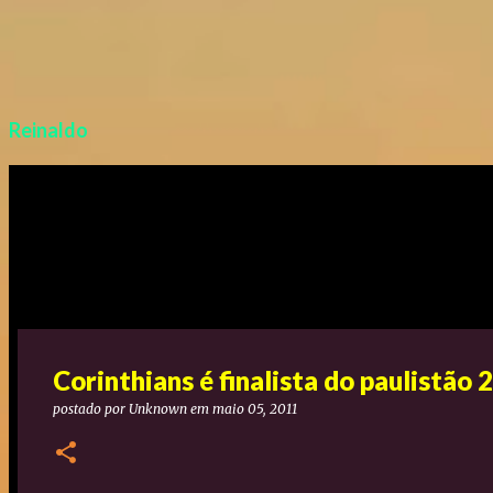
Reinaldo
Corinthians é finalista do paulistão 
postado por
Unknown
em
maio 05, 2011