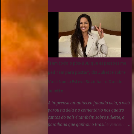
fãs da Paraibana para que se
manifestassem sobre Linna da Quebrada, a
qual Juliette tinha dito que seria lindo ver
ela campeã da edição... Os Cactos não
esquecem uma maldade cometida contra
Juliette e a resposta foi imediata, ou seja,
nada fizeram por nenhum participante até
agora.
'Tem todo o pós-BBB que as pessoas me
pediram para postar', diz Juliette sobre
Você Nunca Esteve Sozinha - o Doc de
Juliette
A imprensa amanheceu falando nela, a web
parou na dela e o comentário nos quatro
cantos do país é também sobre Juliette, a
paraibana que ganhou o Brasil e venceu o
#BBB21. A Globoplay registrou um aumento