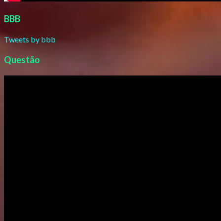
BBB
Tweets by bbb
Questão