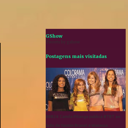
GShow
Tweets by gshow
Postagens mais visitadas
BBB24: Camila Pitanga publica #TBT ao
lado de Yasmin Brunet e Wanessa