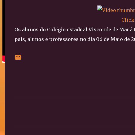
Click
Os alunos do Colégio estadual Visconde de Mauá 
pais, alunos e professores no dia 06 de Maio de 20
C
o
m
e