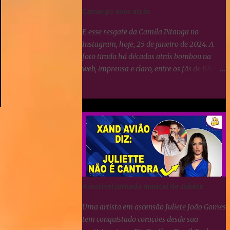
Camargo anos atrás
E esse resgate da Camila Pitanga no
Instagram, hoje, 25 de janeiro de 2024. A
foto tirada há décadas atrás bombou na
web, imprensa e claro, entre os fãs de BBB.
Era uma campanha publicitária e como
podemos notar, Yasmin Brunet e Wanessa
Camargo sempre se deram muito bem.
BBB24: Camila Pitanga resgata foto ao lado
de Yasmin Brunet e Wanessa Camargo
A incrível jornada musical de Juliete
Uma artista em ascensão Juliete João Gomes
tem conquistado corações desde sua