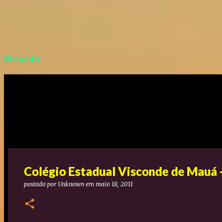
Reinaldo
Colégio Estadual Visconde de Mauá -
postado por
Unknown
em
maio 18, 2011