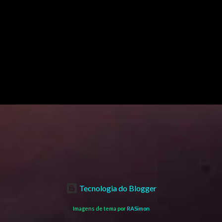
Tecnologia do Blogger
Imagens de tema por
RASimon