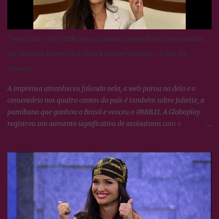
'Tem todo o pós-BBB que as pessoas me pediram para postar',
diz Juliette sobre Você Nunca Esteve Sozinha - o Doc de
Juliette
A imprensa amanheceu falando nela, a web parou na dela e o
comentário nos quatro cantos do país é também sobre Juliette, a
paraibana que ganhou o Brasil e venceu o #BBB21. A Globoplay
registrou um aumento significativo de assinaturas com a
expectativa do lançamento de VOCÊ NUNCA ESTEVE SOZINHA -
O doc de Juliette, os fãs da ex-BBB constituem o maior fandom de
torcida nas redes sociais o que propícia um engajamento em torno
da campeã extraordinário, tudo o que ela faz no dia à dia, os
Cactos tratam logo transformar em hastags para mobilizar as
redes sociais dela e de todos que neste semestre respiram Juliette.
Artistas em geral, jogadores de futebol e diretores de marketing de
empresas e agências de publicidade estão fascinados com o