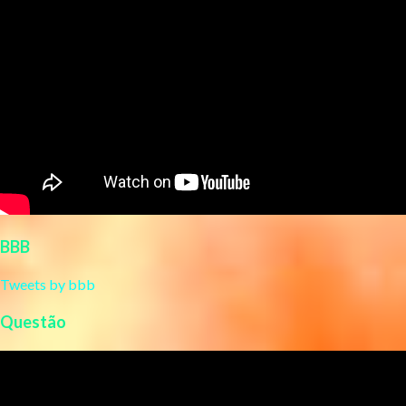
BBB
Tweets by bbb
Questão