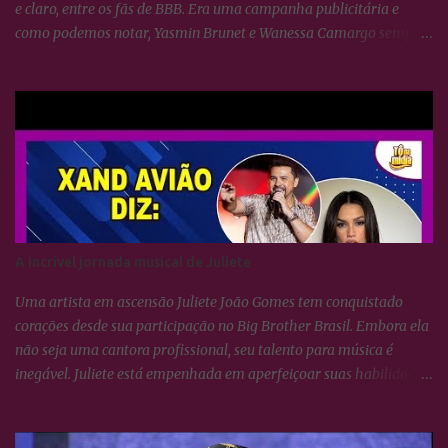
e claro, entre os fãs de BBB. Era uma campanha publicitária e
como podemos notar, Yasmin Brunet e Wanessa Camargo sempre
se deram muito bem. BBB24: Camila Pitanga resgata foto ao lado
de Yasmin Brunet e Wanessa Camargo
A incrível jornada musical de Juliete
Uma artista em ascensão Juliete João Gomes tem conquistado
corações desde sua participação no Big Brother Brasil. Embora ela
não seja uma cantora profissional, seu talento para música é
inegável. Juliete está empenhada em aperfeiçoar suas habilidades
vocais e vem surpreendendo a todos com seu crescimento artístico.
Uma voz afinada e poderosa Juliete sempre foi afinada, mas
cantar não se resume apenas a isso. É necessário conhecer técnicas