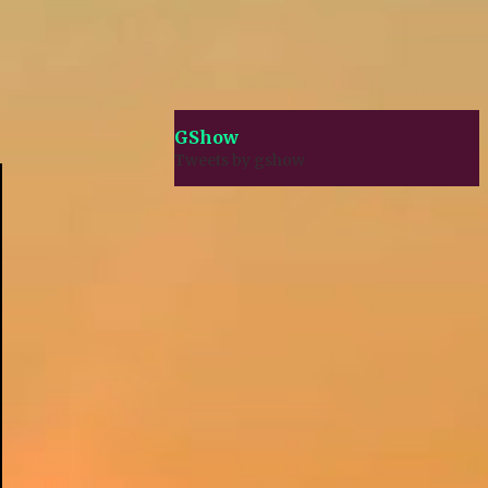
GShow
Tweets by gshow