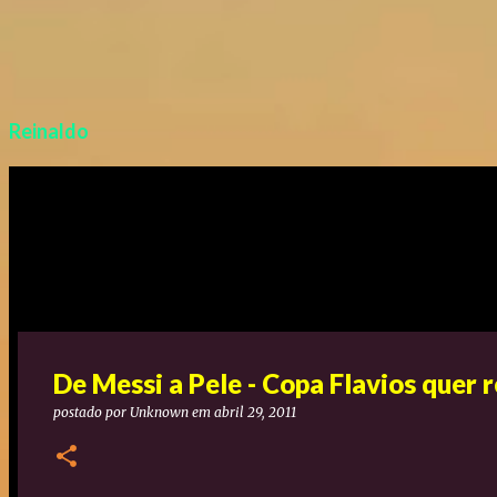
Reinaldo
De Messi a Pele - Copa Flavios quer 
postado por
Unknown
em
abril 29, 2011