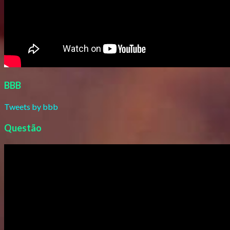
BBB
Tweets by bbb
Questão