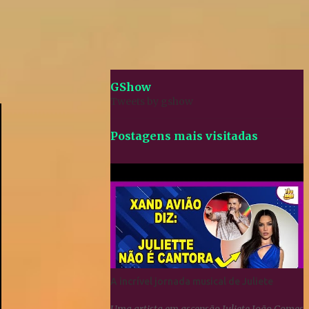
GShow
Tweets by gshow
Postagens mais visitadas
A incrível jornada musical de Juliete