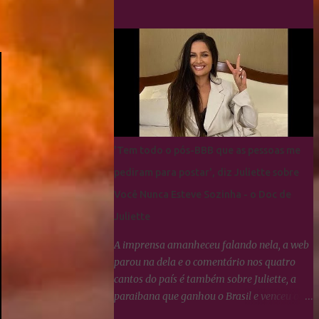
fãs da Paraibana para que se
manifestassem sobre Linna da Quebrada, a
qual Juliette tinha dito que seria lindo ver
ela campeã da edição... Os Cactos não
esquecem uma maldade cometida contra
Juliette e a resposta foi imediata, ou seja,
nada fizeram por nenhum participante até
agora.
'Tem todo o pós-BBB que as pessoas me
pediram para postar', diz Juliette sobre
Você Nunca Esteve Sozinha - o Doc de
Juliette
A imprensa amanheceu falando nela, a web
parou na dela e o comentário nos quatro
cantos do país é também sobre Juliette, a
paraibana que ganhou o Brasil e venceu o
#BBB21. A Globoplay registrou um aumento