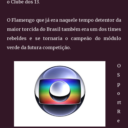
o Clube dos 13.
O Flamengo que já era naquele tempo detentor da
maior torcida do Brasil também era um dos times
rebeldes e se tornaria o campeão do módulo
verde da futura competição.
O
S
p
o
rt
R
e