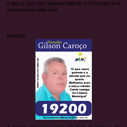
e digna, pois não adianta edificar um hospital se o
atendimento nele será
precário.