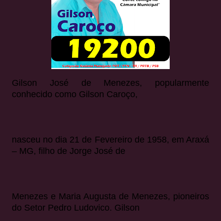
Gilson José de Menezes, popularmente
conhecido como Gilson Caroço,
nasceu no dia 21 de Fevereiro de 1958, em Araxá
– MG, filho de Jorge José de
Menezes e Maria Augusta de Menezes, pioneiros
do Setor Pedro Ludovico. Gilson